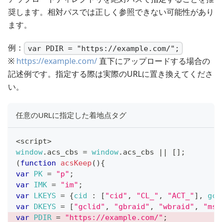
奨します。相対パスでは正しく参照できない可能性があり
ます。
例：
var PDIR = "https://example.com/";
※
https://example.com/
直下にアップロードする場合の
記述例です。指定する際は実際のURLに置き換えてくださ
い。
任意のURLに指定した着地点タグ
<
script
>
window
.
acs_cbs
=
window
.
acs_cbs
||
[
]
;
(
function
acsKeep
(
)
{
var
PK
=
"p"
;
var
IMK
=
"im"
;
var
LKEYS
=
{
cid
:
[
"cid"
,
"CL_"
,
"ACT_"
]
,
gcl
var
DKEYS
=
[
"gclid"
,
"gbraid"
,
"wbraid"
,
"msc
var
PDIR
=
"https://example.com/"
;