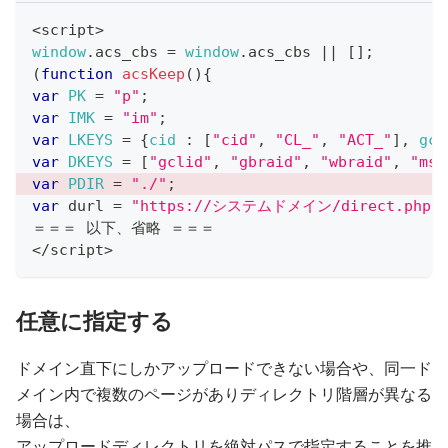
<
script
>
window
.
acs_cbs
=
window
.
acs_cbs
||
[
]
;
(
function
acsKeep
(
)
{
var
PK
=
"p"
;
var
IMK
=
"im"
;
var
LKEYS
=
{
cid
:
[
"cid"
,
"CL_"
,
"ACT_"
]
,
gcl
var
DKEYS
=
[
"gclid"
,
"gbraid"
,
"wbraid"
,
"msc
var
PDIR
=
"./"
;
var
 durl 
=
"https://システムドメイン/direct.php"
＝＝＝ 以下、省略 ＝＝＝
<
/
script
>
任意に指定する
ドメイン直下にしかアップロードできない場合や、同一ド
メイン内で複数のページがありディレクトリ階層が異なる
場合は、
アップロードディレクトリを絶対パスで指定することを推