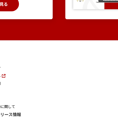
見る
プ
ル
問
約に関して
リリース情報